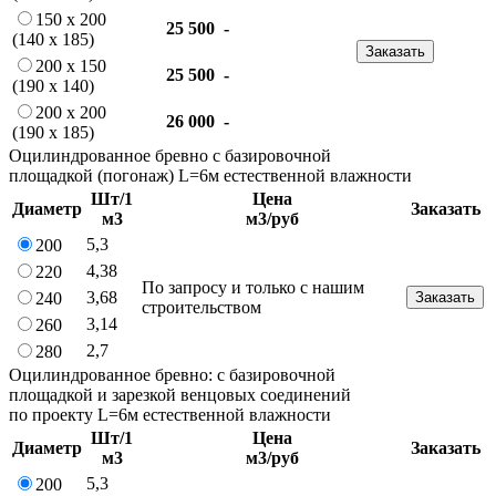
150 х 200
25 500
-
(140 х 185)
Заказать
200 х 150
25 500
-
(190 х 140)
200 х 200
26 000
-
(190 х 185)
Оцилиндрованное бревно с базировочной
площадкой (погонаж) L=6м естественной влажности
Шт/1
Цена
Диаметр
Заказать
м3
м3/руб
5,3
200
4,38
220
По запросу и только с нашим
3,68
240
Заказать
строительством
3,14
260
2,7
280
Оцилиндрованное бревно: с базировочной
площадкой и зарезкой венцовых соединений
по проекту L=6м естественной влажности
Шт/1
Цена
Диаметр
Заказать
м3
м3/руб
5,3
200