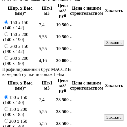
Цена
Шир. х Выс.
Шт/1
Цена с нашим
м3/
Заказать
(мм)*
м3
строительством
руб
150 х 150
7,4
19 500
-
(140 х 142)
150 х 200
5,55
19 500
-
(140 х 190)
Заказать
200 х 150
5,55
19 500
-
(190 х 142)
200 х 200
4,16
20 000
-
(190 х 190)
Профилированный брус МАССИВ
камерной сушки погонаж L=6м
Цена
Шир. х Выс.
Шт/1
Цена с нашим
м3/
Заказать
(мм)*
м3
строительством
руб
150 х 150
7,4
23 500
-
(140 х 140)
150 х 200
5,55
23 500
-
(140 х 185)
Заказать
200 х 150
5,55
23 500
-
(190 х 140)