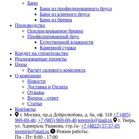
Бани
Бани из профилированного бруса
Бани из клееного бруса
Бани из бревна
Производство
Оцилиндрованное бревно
Профилированный брус
Естественной влажности
Камерной сушки
Кредит на строительство
Реализованные проекты
Цены
Расчет силового комплекта
О компании
Новости
Доставка и Оплата
Отзывы
Вопрос - ответ
Статьи
Контакты
г. Москва, пр-д Добролюбова, д. 6а, оф. 118
+7 (495)
969-69-40
,
+7 (985) 969-69-40
teremvk@mail.ru
г. Тверь,
ул. Адмирала Ушакова, стр.1а-
+7 (4822) 57-57-05
teremvk@mail.ru
Режим работы:
Пн - Пт: 8:00 - 17:00