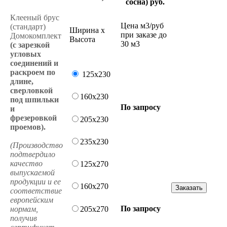
сосна) руб.
Клееный брус
Цена м3/руб
(стандарт)
Ширина х
при заказе до
Домокомплект
Высота
30 м3
(с зарезкой
угловых
соединений и
раскроем по
125x230
длине,
сверловкой
160x230
под шпильки
По запросу
и
фрезеровкой
205x230
проемов).
235x230
(Производство
подтвердило
качество
125x270
выпускаемой
продукции и ее
160x270
Заказать
соответствие
европейским
По запросу
нормам,
205x270
получив