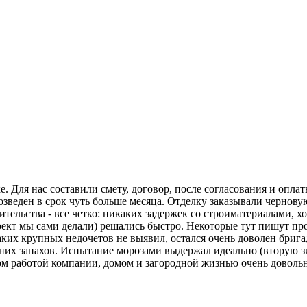
. Для нас составили смету, договор, после согласования и оплат
возведен в срок чуть больше месяца. Отделку заказывали черно
роительства - все четко: никаких задержек со строиматериалами,
роект мы сами делали) решались быстро. Некоторые тут пишут пр
аких крупных недочетов не выявил, остался очень доволен бриг
нних запахов. Испытание морозами выдержал идеально (вторую 
лом работой компании, домом и загородной жизнью очень доволь