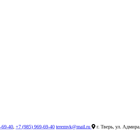
9-69-40
,
+7 (985) 969-69-40
teremvk@mail.ru
г. Тверь, ул. Адмира