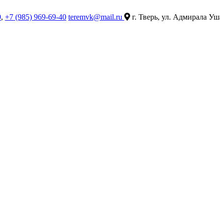
0
,
+7 (985) 969-69-40
teremvk@mail.ru
г. Тверь, ул. Адмирала Уш