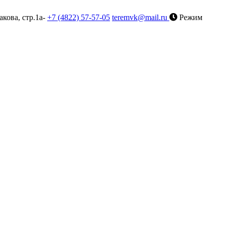
акова, стр.1а-
+7 (4822) 57-57-05
teremvk@mail.ru
Режим