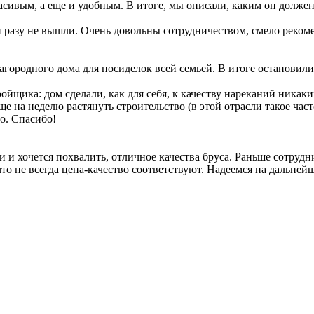
асивым, а еще и удобным. В итоге, мы описали, каким он долже
и разу не вышли. Очень довольны сотрудничеством, смело рекоме
городного дома для посиделок всей семьей. В итоге остановили
ойщика: дом сделали, как для себя, к качеству нареканий никак
еще на неделю растянуть строительство (в этой отрасли такое час
о. Спасибо!
 и хочется похвалить, отличное качества бруса. Раньше сотрудн
то не всегда цена-качество соответствуют. Надеемся на дальней