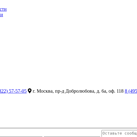
сти
ки
822) 57-57-05
г. Москва, пр-д Добролюбова, д. 6а, оф. 118
8 (49