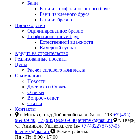
Бани
Бани из профилированного бруса
Бани из клееного бруса
Бани из бревна
Производство
Оцилиндрованное бревно
Профилированный брус
Естественной влажности
Камерной сушки
Кредит на строительство
Реализованные проекты
Цены
Расчет силового комплекта
О компании
Новости
Доставка и Оплата
Отзывы
Вопрос - ответ
Статьи
Контакты
г. Москва, пр-д Добролюбова, д. 6а, оф. 118
+7 (495)
969-69-40
,
+7 (985) 969-69-40
teremvk@mail.ru
г. Тверь,
ул. Адмирала Ушакова, стр.1а-
+7 (4822) 57-57-05
teremvk@mail.ru
Режим работы:
Пн - Пт: 8:00 - 17:00