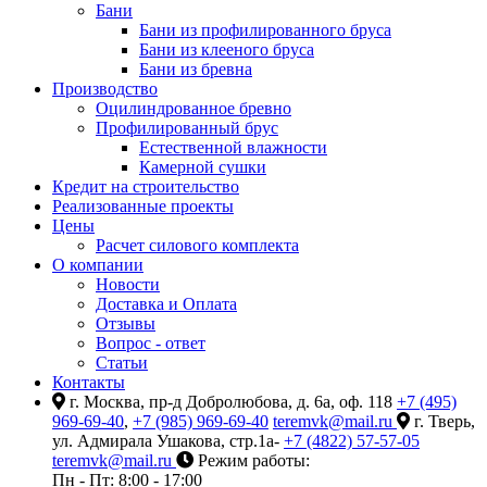
Бани
Бани из профилированного бруса
Бани из клееного бруса
Бани из бревна
Производство
Оцилиндрованное бревно
Профилированный брус
Естественной влажности
Камерной сушки
Кредит на строительство
Реализованные проекты
Цены
Расчет силового комплекта
О компании
Новости
Доставка и Оплата
Отзывы
Вопрос - ответ
Статьи
Контакты
г. Москва, пр-д Добролюбова, д. 6а, оф. 118
+7 (495)
969-69-40
,
+7 (985) 969-69-40
teremvk@mail.ru
г. Тверь,
ул. Адмирала Ушакова, стр.1а-
+7 (4822) 57-57-05
teremvk@mail.ru
Режим работы:
Пн - Пт: 8:00 - 17:00