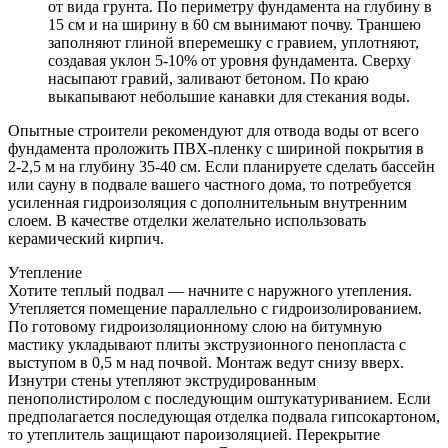
от вида грунта. По периметру фундамента на глубину в
15 см и на ширину в 60 см вынимают почву. Траншею
заполняют глиной вперемешку с гравием, уплотняют,
создавая уклон 5-10% от уровня фундамента. Сверху
насыпают гравий, заливают бетоном. По краю
выкапывают небольшие канавки для стекания воды.
Опытные строители рекомендуют для отвода воды от всего
фундамента проложить ПВХ-пленку с шириной покрытия в
2-2,5 м на глубину 35-40 см. Если планируете сделать бассейн
или сауну в подвале вашего частного дома, то потребуется
усиленная гидроизоляция с дополнительным внутренним
слоем. В качестве отделки желательно использовать
керамический кирпич.
Утепление
Хотите теплый подвал — начните с наружного утепления.
Утепляется помещение параллельно с гидроизолированием.
По готовому гидроизоляционному слою на битумную
мастику укладывают плиты экструзионного пенопласта с
выступом в 0,5 м над почвой. Монтаж ведут снизу вверх.
Изнутри стены утепляют экструдированным
пенополистиролом с последующим оштукатуриванием. Если
предполагается последующая отделка подвала гипсокартоном,
то утеплитель защищают пароизоляцией. Перекрытие