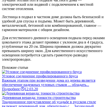
Лучший теплый пол в подвале частного дома —
электрический или водяной с подключением к местной
системе отопления.
Лестница в подвал в частном доме должна быть безопасной и
удобной для спуска и подъема. Может быть деревянной,
металлической, бетонной или комбинированной, главное —
гармония материалов с общим дизайном.
Для естественного дневного освещения подвала перед окнами
цокольного этажа делают приямки с уклоном дна в 4 градуса,
углубленные на 20 см. Ширина приямков должна двукратно
превышать ширину окон. Для качественного искусственного
освещения потребуется сделать грамотную разводку
электропроводки.
Похожие статьи
Угловое соединение профилированного бруса
Важным этапом при возведении дома из дерева является
обеспечение надежных угловых стыков ... обладать...
Подробнее
12.03.20
Деревянная веранда: тонкости строительства
Традиционное представление об усадьбе в русском стиле
включает деревянный дом, обязательно с ... Загородный...