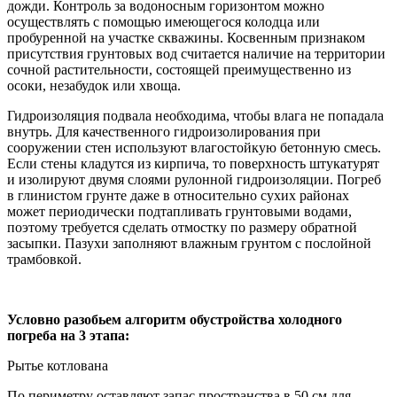
дожди. Контроль за водоносным горизонтом можно
осуществлять с помощью имеющегося колодца или
пробуренной на участке скважины. Косвенным признаком
присутствия грунтовых вод считается наличие на территории
сочной растительности, состоящей преимущественно из
осоки, незабудок или хвоща.
Гидроизоляция подвала необходима, чтобы влага не попадала
внутрь. Для качественного гидроизолирования при
сооружении стен используют влагостойкую бетонную смесь.
Если стены кладутся из кирпича, то поверхность штукатурят
и изолируют двумя слоями рулонной гидроизоляции. Погреб
в глинистом грунте даже в относительно сухих районах
может периодически подтапливать грунтовыми водами,
поэтому требуется сделать отмостку по размеру обратной
засыпки. Пазухи заполняют влажным грунтом с послойной
трамбовкой.
Условно разобьем алгоритм обустройства холодного
погреба на 3 этапа:
Рытье котлована
По периметру оставляют запас пространства в 50 см для