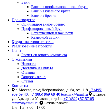
Бани
Бани из профилированного бруса
Бани из клееного бруса
Бани из бревна
Производство
Оцилиндрованное бревно
Профилированный брус
Естественной влажности
Камерной сушки
Кредит на строительство
Реализованные проекты
Цены
Расчет силового комплекта
О компании
Новости
Доставка и Оплата
Отзывы
Вопрос - ответ
Статьи
Контакты
г. Москва, пр-д Добролюбова, д. 6а, оф. 118
+7 (495)
969-69-40
,
+7 (985) 969-69-40
teremvk@mail.ru
г. Тверь,
ул. Адмирала Ушакова, стр.1а-
+7 (4822) 57-57-05
teremvk@mail.ru
Режим работы:
Пн - Пт: 8:00 - 17:00