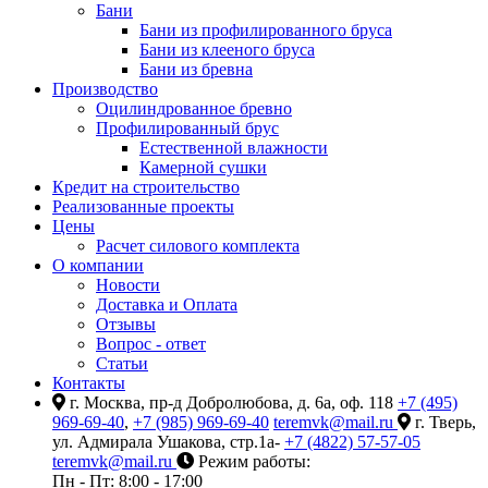
Бани
Бани из профилированного бруса
Бани из клееного бруса
Бани из бревна
Производство
Оцилиндрованное бревно
Профилированный брус
Естественной влажности
Камерной сушки
Кредит на строительство
Реализованные проекты
Цены
Расчет силового комплекта
О компании
Новости
Доставка и Оплата
Отзывы
Вопрос - ответ
Статьи
Контакты
г. Москва, пр-д Добролюбова, д. 6а, оф. 118
+7 (495)
969-69-40
,
+7 (985) 969-69-40
teremvk@mail.ru
г. Тверь,
ул. Адмирала Ушакова, стр.1а-
+7 (4822) 57-57-05
teremvk@mail.ru
Режим работы:
Пн - Пт: 8:00 - 17:00