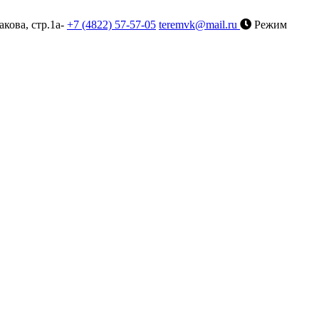
акова, стр.1а-
+7 (4822) 57-57-05
teremvk@mail.ru
Режим