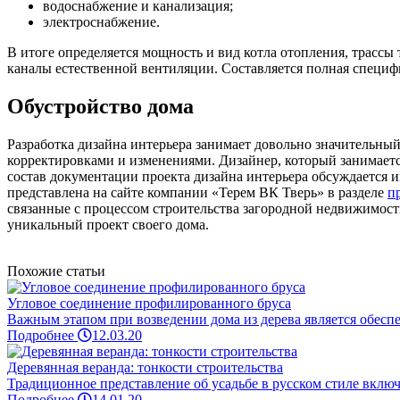
водоснабжение и канализация;
электроснабжение.
В итоге определяется мощность и вид котла отопления, трассы
каналы естественной вентиляции. Составляется полная специф
Обустройство дома
Разработка дизайна интерьера занимает довольно значительный
корректировками и изменениями. Дизайнер, который занимается
состав документации проекта дизайна интерьера обсуждается
представлена на сайте компании «Терем ВК Тверь» в разделе
п
связанные с процессом строительства загородной недвижимост
уникальный проект своего дома.
Похожие статьи
Угловое соединение профилированного бруса
Важным этапом при возведении дома из дерева является обеспеч
Подробнее
12.03.20
Деревянная веранда: тонкости строительства
Традиционное представление об усадьбе в русском стиле включа
Подробнее
14.01.20