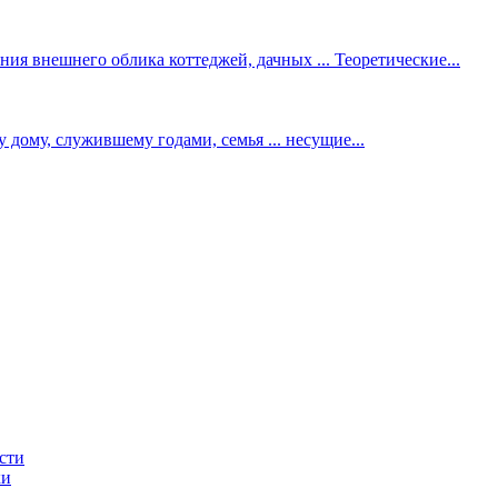
ия внешнего облика коттеджей, дачных ... Теоретические...
у дому, служившему годами, семья ... несущие...
сти
ки