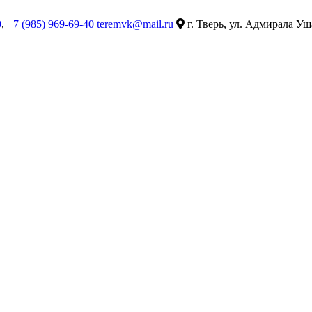
0
,
+7 (985) 969-69-40
teremvk@mail.ru
г. Тверь, ул. Адмирала Уш