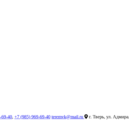
9-69-40
,
+7 (985) 969-69-40
teremvk@mail.ru
г. Тверь, ул. Адмира