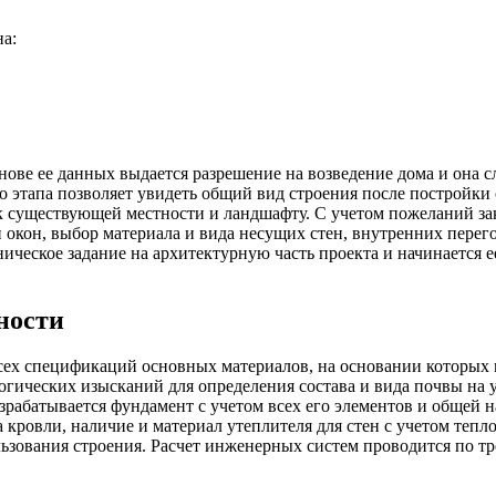
на:
основе ее данных выдается разрешение на возведение дома и она
 этапа позволяет увидеть общий вид строения после постройки 
 к существующей местности и ландшафту. С учетом пожеланий за
 окон, выбор материала и вида несущих стен, внутренних перег
ическое задание на архитектурную часть проекта и начинается е
ности
всех спецификаций основных материалов, на основании которых
логических изысканий для определения состава и вида почвы на 
зрабатывается фундамент с учетом всех его элементов и общей н
ровли, наличие и материал утеплителя для стен с учетом теплов
ьзования строения. Расчет инженерных систем проводится по т