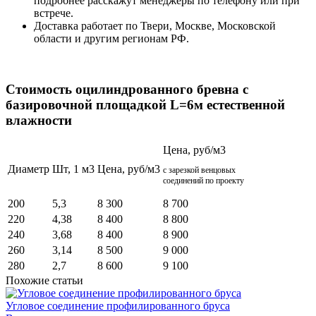
подробнее расскажут менеджеры по телефону или при
встрече.
Доставка работает по Твери, Москве, Московской
области и другим регионам РФ.
Стоимость оцилиндрованного бревна с
базировочной площадкой L=6м естественной
влажности
Цена, руб/м3
Диаметр
Шт, 1 м3
Цена, руб/м3
с зарезкой венцовых
соединений по проекту
200
5,3
8 300
8 700
220
4,38
8 400
8 800
240
3,68
8 400
8 900
260
3,14
8 500
9 000
280
2,7
8 600
9 100
Похожие статьи
Угловое соединение профилированного бруса