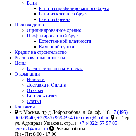
Бани
Бани из профилированного бруса
Бани из клееного бруса
Бани из бревна
Производство
Оцилиндрованное бревно
Профилированный брус
Естественной влажности
Камерной сушки
Кредит на строительство
Реализованные проекты
Цены
Расчет силового комплекта
О компании
Новости
Доставка и Оплата
Отзывы
Вопрос - ответ
Статьи
Контакты
г. Москва, пр-д Добролюбова, д. 6а, оф. 118
+7 (495)
969-69-40
,
+7 (985) 969-69-40
teremvk@mail.ru
г. Тверь,
ул. Адмирала Ушакова, стр.1а-
+7 (4822) 57-57-05
teremvk@mail.ru
Режим работы:
Пн - Пт: 8:00 - 17:00