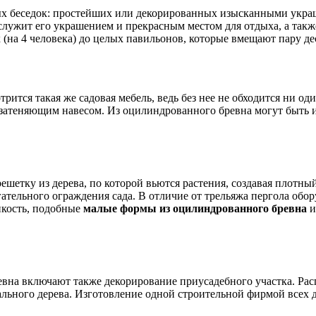
ых беседок: простейших или декорированных изысканными укра
а служит его украшением и прекрасным местом для отдыха, а так
(на 4 человека) до целых павильонов, которые вмещают пару де
рится такая же садовая мебель, ведь без нее не обходится ни о
д затеняющим навесом. Из оцилиндрованного бревна могут быть 
шетку из дерева, по которой вьются растения, создавая плотны
гательного ограждения сада. В отличие от трельяжа пергола обор
пкость, подобные
малые формы из оцилиндрованного бревна
и
вна включают также декорирование приусадебного участка. Рас
ального дерева. Изготовление одной строительной фирмой всех 