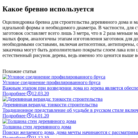
Какое бревно используется
Оцилиндровка бревна для строительства деревянного дома и м
идеальной формы и необходимого диаметра. В частности, для с
заготовок составляет всего лишь 3 метра, что в 2 раза меньше
малых форм, аналогичны этапам изготовления заготовок для д
необходимыми составами, включая антисептики, антипирены,
заказчика могут быть дополнительно покрыты слоем лака или 
естественный рисунок дерева, ведь именно это ценится выше в
Похожие статьи
Угловое соединение профилированного бруса
Важным этапом при возведении дома из дерева является обеспеч
Подробнее
12.03.20
Деревянная веранда: тонкости строительства
Традиционное представление об усадьбе в русском стиле включа
Подробнее
14.01.20
Толщина стен деревянного дома
Поиски желаемого дома, дома мечты начинаются с рассматриван
Подробнее
31.12.19