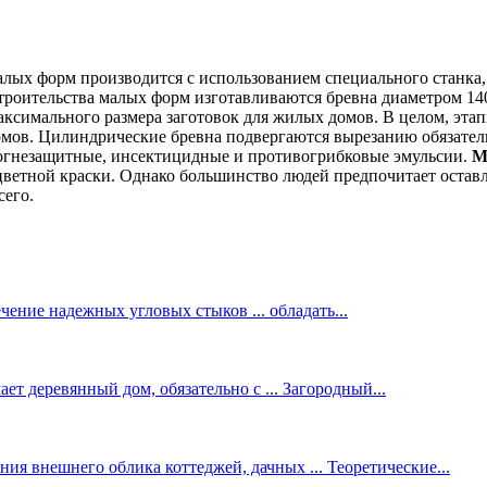
алых форм производится с использованием специального станка,
троительства малых форм изготавливаются бревна диаметром 140
 максимального размера заготовок для жилых домов. В целом, эта
омов. Цилиндрические бревна подвергаются вырезанию обязатель
 огнезащитные, инсектицидные и противогрибковые эмульсии.
М
цветной краски. Однако большинство людей предпочитает остав
сего.
ение надежных угловых стыков ... обладать...
ет деревянный дом, обязательно с ... Загородный...
ия внешнего облика коттеджей, дачных ... Теоретические...