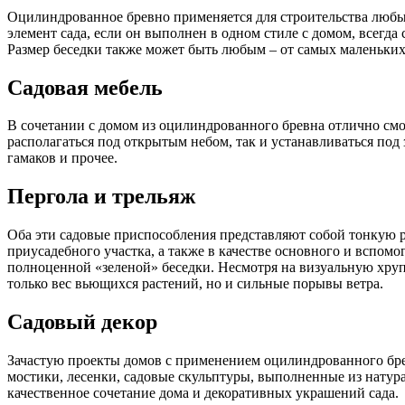
Оцилиндрованное бревно применяется для строительства люб
элемент сада, если он выполнен в одном стиле с домом, всегд
Размер беседки также может быть любым – от самых маленьких 
Садовая мебель
В сочетании с домом из оцилиндрованного бревна отлично смот
располагаться под открытым небом, так и устанавливаться по
гамаков и прочее.
Пергола и трельяж
Оба эти садовые приспособления представляют собой тонкую ре
приусадебного участка, а также в качестве основного и вспомо
полноценной «зеленой» беседки. Несмотря на визуальную хру
только вес вьющихся растений, но и сильные порывы ветра.
Садовый декор
Зачастую проекты домов с применением оцилиндрованного бре
мостики, лесенки, садовые скульптуры, выполненные из натур
качественное сочетание дома и декоративных украшений сада.