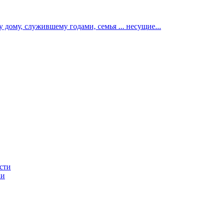
у дому, служившему годами, семья ... несущие...
сти
ки