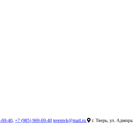
9-69-40
,
+7 (985) 969-69-40
teremvk@mail.ru
г. Тверь, ул. Адмира