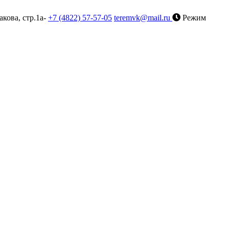
акова, стр.1а-
+7 (4822) 57-57-05
teremvk@mail.ru
Режим