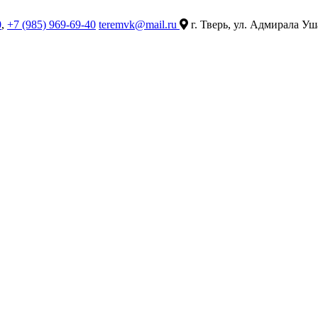
0
,
+7 (985) 969-69-40
teremvk@mail.ru
г. Тверь, ул. Адмирала Уш