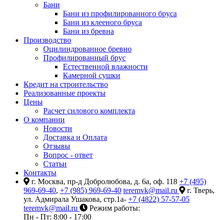
Бани
Бани из профилированного бруса
Бани из клееного бруса
Бани из бревна
Производство
Оцилиндрованное бревно
Профилированный брус
Естественной влажности
Камерной сушки
Кредит на строительство
Реализованные проекты
Цены
Расчет силового комплекта
О компании
Новости
Доставка и Оплата
Отзывы
Вопрос - ответ
Статьи
Контакты
г. Москва, пр-д Добролюбова, д. 6а, оф. 118
+7 (495)
969-69-40
,
+7 (985) 969-69-40
teremvk@mail.ru
г. Тверь,
ул. Адмирала Ушакова, стр.1а-
+7 (4822) 57-57-05
teremvk@mail.ru
Режим работы:
Пн - Пт: 8:00 - 17:00