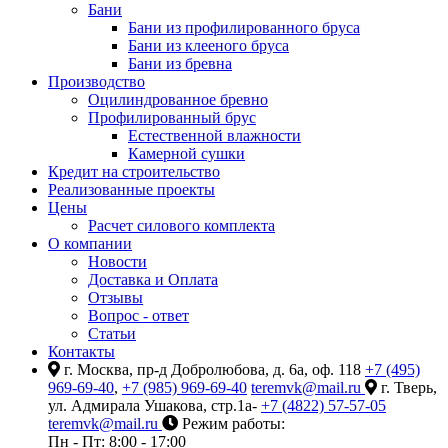
Бани
Бани из профилированного бруса
Бани из клееного бруса
Бани из бревна
Производство
Оцилиндрованное бревно
Профилированный брус
Естественной влажности
Камерной сушки
Кредит на строительство
Реализованные проекты
Цены
Расчет силового комплекта
О компании
Новости
Доставка и Оплата
Отзывы
Вопрос - ответ
Статьи
Контакты
г. Москва, пр-д Добролюбова, д. 6а, оф. 118
+7 (495)
969-69-40
,
+7 (985) 969-69-40
teremvk@mail.ru
г. Тверь,
ул. Адмирала Ушакова, стр.1а-
+7 (4822) 57-57-05
teremvk@mail.ru
Режим работы:
Пн - Пт: 8:00 - 17:00