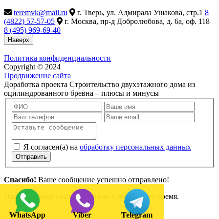
teremvk@mail.ru
г. Тверь, ул. Адмирала Ушакова, стр.1
8
(4822) 57-57-05
г. Москва, пр-д Добролюбова, д. 6а, оф. 118
8 (495) 969-69-40
Наверх
Политика конфиденциальности
Copyright © 2024
Продвижение сайта
Доработка проекта Строительство двухэтажного дома из
оцилиндрованного бревна – плюсы и минусы
Я согласен(а) на
обработку персональных данных
Отправить
Спасибо!
Ваше сообщение успешно отправлено!
Наш менеджер свяжется с вами в ближайшее время.
Закрыть
WhatsApp
Viber
Telegram