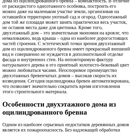
дома из оцилиндрованного бревна – компактность. В отличие
от раскидистого одноэтажного особняка, построить его
можно даже на маленьком участке земли, организовав на
оставшейся территории уютный сад и огород. Одноэтажный
дом той же площади может занять практически весь участок,
не оставив места даже для цветника. Кроме того,
двухэтажный дом – это значительная экономия на кровле, что
немаловажно, ведь крыша – одна из наиболее дорогостоящих
частей строения. С эстетической точки зрения двухэтажный
дом из оцилиндрованного бревна имеет прекрасный внешний
вид и совершенно не нуждается в дополнительной отделке
фасада и внутренних стен. На неповторимую фактуру
натурального дерева и его приятный золотисто-бежевый цвет
можно любоваться часами. Неоспоримое преимущество
двухэтажных бревенчатых домов – высокая скорость их
возведения. Сегодня оцилиндровка бревен автоматизирована,
что позволяет значительно сократить время изготовления
этого строительного материала.
Особенности двухэтажного дома из
оцилиндрованного бревна
Одним из наиболее серьезных недостатков деревянных домов
является их пожароопасность. Без надлежащей обработки