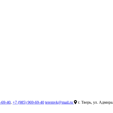
9-69-40
,
+7 (985) 969-69-40
teremvk@mail.ru
г. Тверь, ул. Адмира