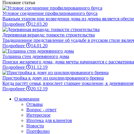
Похожие статьи
Угловое соединение профилированного бруса
Важным этапом при возведении дома из дерева является обеспеч
Подробнее
12.03.20
Деревянная веранда: тонкости строительства
Традиционное представление об усадьбе в русском стиле включа
Подробнее
14.01.20
Толщина стен деревянного дома
Поиски желаемого дома, дома мечты начинаются с рассматриван
Подробнее
31.12.19
Пристройка к дому из оцилиндрованного бревна
Когда растёт семья, взрослеет старшее поколение, к деревянном
Подробнее
20.12.19
О компании
Отзывы
Вопрос - ответ
Интересное
Ипотека для клиентов
Новости
Портфолио