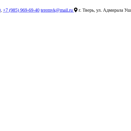
0
,
+7 (985) 969-69-40
teremvk@mail.ru
г. Тверь, ул. Адмирала Уш