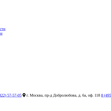
сти
ки
822) 57-57-05
г. Москва, пр-д Добролюбова, д. 6а, оф. 118
8 (49