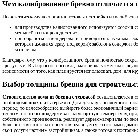
Чем калиброванное бревно отличается 
По эстетическому восприятию готовая постройка из калиброван
для производства калиброванного используется особый со
меньшей теплопроводностью;
при обработке ствол дерева не приводится к нужным геом
которая находится сразу под корой); заболонь содержит
материала.
Благодаря тому, что у калиброванного бревна полностью сохра
грызунами. Выбор основного вида материала может быть осуще
зависимости от того, как планируется использовать дом: для к
Выбор толщины бревна для строительс
Строительство
дома из бревна с террасой
осуществляется в 
необходимо подходить серьезно. Дом для круглогодичного прож
период, то целесообразнее выбирать более экономичный вариан
теплым, но чтобы поддерживать комфортную температуру, прид
собственного производства, реализует деревоматериалы по эко
Большинство типовых проектов реализуется с готовыми домоко
свои услуги частным застройщикам, а также готова к постоян