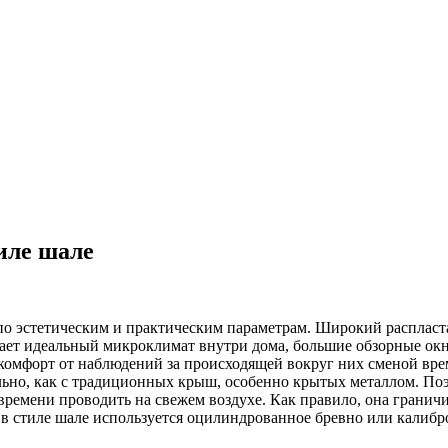
тиле шале
 эстетическим и практическим параметрам. Широкий распласта
ает идеальный микроклимат внутри дома, большие обзорные окна
 комфорт от наблюдений за происходящей вокруг них сменой вр
тельно, как с традиционных крыш, особенно крытых металлом. По
 времени проводить на свежем воздухе. Как правило, она граничи
 в стиле шале используется оцилиндрованное бревно или калибр