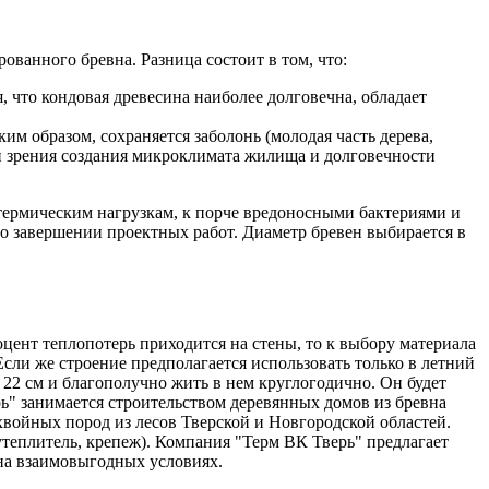
ованного бревна. Разница состоит в том, что:
, что кондовая древесина наиболее долговечна, обладает
им образом, сохраняется заболонь (молодая часть дерева,
ки зрения создания микроклимата жилища и долговечности
 термическим нагрузкам, к порче вредоносными бактериями и
по завершении проектных работ. Диаметр бревен выбирается в
цент теплопотерь приходится на стены, то к выбору материала
сли же строение предполагается использовать только в летний
 22 см и благополучно жить в нем круглогодично. Он будет
ь" занимается строительством деревянных домов из бревна
хвойных пород из лесов Тверской и Новгородской областей.
теплитель, крепеж). Компания "Терм ВК Тверь" предлагает
на взаимовыгодных условиях.