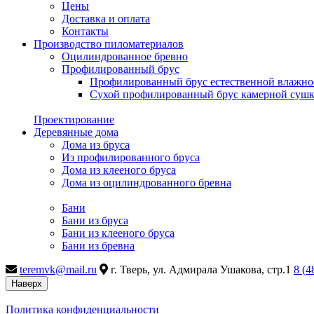
Цены
Доставка и оплата
Контакты
Производство пиломатериалов
Оцилиндрованное бревно
Профилированный брус
Профилированный брус естественной влажно
Сухой профилированный брус камерной суш
Проектирование
Деревянные дома
Дома из бруса
Из профилированного бруса
Дома из клееного бруса
Дома из оцилиндрованного бревна
Бани
Бани из бруса
Бани из клееного бруса
Бани из бревна
teremvk@mail.ru
г. Тверь, ул. Адмирала Ушакова, стр.1
8 (4
Наверх
Политика конфиденциальности