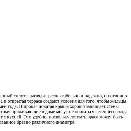
нный силуэт выглядит респектабельно и надежно, он отлично
 и открытая терраса создают условия для того, чтобы жильцы
емен года. Широкая покатая крыша хорошо защищает стены
этому проживающие в доме могут не опасаться весеннего схода
т с кухней. Это удобно, поскольку летом терраса может быть
ованное бревно различного диаметра.