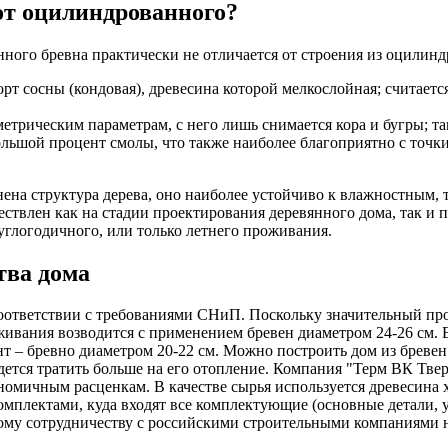
от оцилиндрованного?
ного бревна практически не отличается от строения из оцилиндр
рт сосны (кондовая), древесина которой мелкослойная; считается
етрическим параметрам, с него лишь снимается кора и бугры; так
 большой процент смолы, что также наиболее благоприятно с точ
нена структура дерева, оно наиболее устойчиво к влажностным,
ствлен как на стадии проектирования деревянного дома, так и 
руглогодичного, или только летнего проживания.
тва дома
соответствии с требованиями СНиП. Поскольку значительный про
ивания возводится с применением бревен диаметром 24-26 см. Е
т – бревно диаметром 20-22 см. Можно построить дом из бревен
ется тратить больше на его отопление. Компания "Терм ВК Твер
номичным расценкам. В качестве сырья используется древесина 
мплектами, куда входят все комплектующие (основные детали, у
ному сотрудничеству с российскими строительными компаниями 