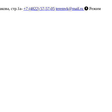
акова, стр.1а-
+7 (4822) 57-57-05
teremvk@mail.ru
Режим