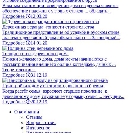
Угловое соединение профилированного бруса
Важным этапом при возведении дома из дерева является
обеспечение надежных угловых стыков ... обладать...
Подробнее
12.03.20
Деревянная веранда: тонкости строительства
Традиционное представление об усадьбе в русском стиле
включает деревянный дом, обязательно с ... Загородный...
Подробнее
14.01.20
Толщина стен деревянного дома
Поиски желаемого дома, дома мечты начинаются с
рассматривания внешнего облика коттеджей, дачных ...
Теоретические...
Подробнее
31.12.19
Пристройка к дому из оцилиндрованного бревна
Когда растёт семья, взрослеет старшее поколение, к
деревянному дому, служившему годами, семья ... несущие...
Подробнее
20.12.19
О компании
Отзывы
Вопрос - ответ
Интересное