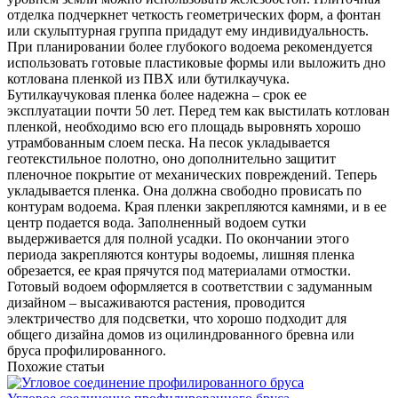
отделка подчеркнет четкость геометрических форм, а фонтан
или скульптурная группа придадут ему индивидуальность.
При планировании более глубокого водоема рекомендуется
использовать готовые пластиковые формы или выложить дно
котлована пленкой из ПВХ или бутилкаучука.
Бутилкаучуковая пленка более надежна – срок ее
эксплуатации почти 50 лет. Перед тем как выстилать котлован
пленкой, необходимо всю его площадь выровнять хорошо
утрамбованным слоем песка. На песок укладывается
геотекстильное полотно, оно дополнительно защитит
пленочное покрытие от механических повреждений. Теперь
укладывается пленка. Она должна свободно провисать по
контурам водоема. Края пленки закрепляются камнями, и в ее
центр подается вода. Заполненный водоем сутки
выдерживается для полной усадки. По окончании этого
периода закрепляются контуры водоемы, лишняя пленка
обрезается, ее края прячутся под материалами отмостки.
Готовый водоем оформляется в соответствии с задуманным
дизайном – высаживаются растения, проводится
электричество для подсветки, что хорошо подходит для
общего дизайна домов из оцилиндрованного бревна или
бруса профилированного.
Похожие статьи