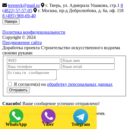
teremvk@mail.ru
г. Тверь, ул. Адмирала Ушакова, стр.1
8
(4822) 57-57-05
г. Москва, пр-д Добролюбова, д. 6а, оф. 118
8 (495) 969-69-40
Наверх
Политика конфиденциальности
Copyright © 2024
Продвижение сайта
Доработка проекта Строительство искусственного водоема
своими руками
Я согласен(а) на
обработку персональных данных
Отправить
Спасибо!
Ваше сообщение успешно отправлено!
Наш менеджер свяжется с вами в ближайшее время.
Закрыть
WhatsApp
Viber
Telegram