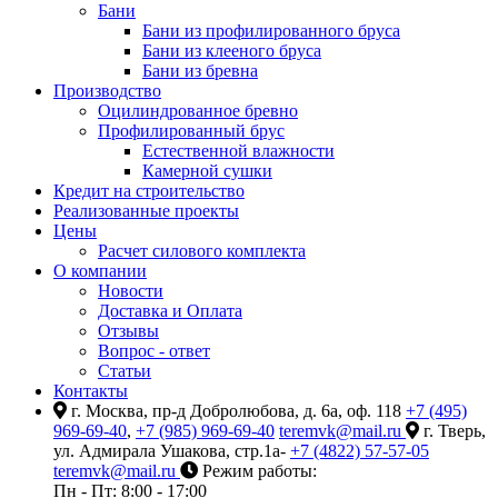
Бани
Бани из профилированного бруса
Бани из клееного бруса
Бани из бревна
Производство
Оцилиндрованное бревно
Профилированный брус
Естественной влажности
Камерной сушки
Кредит на строительство
Реализованные проекты
Цены
Расчет силового комплекта
О компании
Новости
Доставка и Оплата
Отзывы
Вопрос - ответ
Статьи
Контакты
г. Москва, пр-д Добролюбова, д. 6а, оф. 118
+7 (495)
969-69-40
,
+7 (985) 969-69-40
teremvk@mail.ru
г. Тверь,
ул. Адмирала Ушакова, стр.1а-
+7 (4822) 57-57-05
teremvk@mail.ru
Режим работы:
Пн - Пт: 8:00 - 17:00