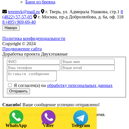
Бани из бревна
teremvk@mail.ru
г. Тверь, ул. Адмирала Ушакова, стр.1
8
(4822) 57-57-05
г. Москва, пр-д Добролюбова, д. 6а, оф. 118
8 (495) 969-69-40
Наверх
Политика конфиденциальности
Copyright © 2024
Продвижение сайта
Доработка проекта Двухэтажные
Я согласен(а) на
обработку персональных данных
Отправить
Спасибо!
Ваше сообщение успешно отправлено!
Наш менеджер свяжется с вами в ближайшее время.
Закрыть
WhatsApp
Viber
Telegram