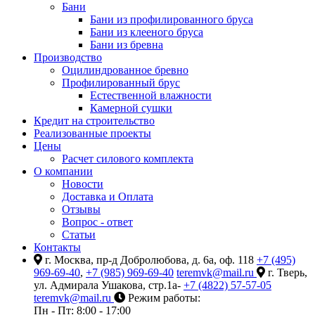
Бани
Бани из профилированного бруса
Бани из клееного бруса
Бани из бревна
Производство
Оцилиндрованное бревно
Профилированный брус
Естественной влажности
Камерной сушки
Кредит на строительство
Реализованные проекты
Цены
Расчет силового комплекта
О компании
Новости
Доставка и Оплата
Отзывы
Вопрос - ответ
Статьи
Контакты
г. Москва, пр-д Добролюбова, д. 6а, оф. 118
+7 (495)
969-69-40
,
+7 (985) 969-69-40
teremvk@mail.ru
г. Тверь,
ул. Адмирала Ушакова, стр.1а-
+7 (4822) 57-57-05
teremvk@mail.ru
Режим работы:
Пн - Пт: 8:00 - 17:00