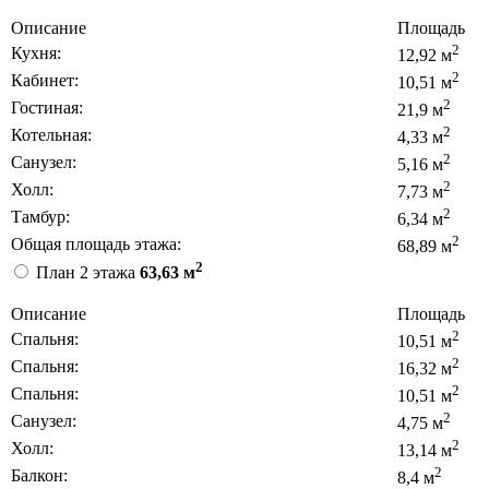
Описание
Площадь
2
Кухня:
12,92 м
2
Кабинет:
10,51 м
2
Гостиная:
21,9 м
2
Котельная:
4,33 м
2
Санузел:
5,16 м
2
Холл:
7,73 м
2
Тамбур:
6,34 м
2
Общая площадь этажа:
68,89 м
2
План 2 этажа
63,63 м
Описание
Площадь
2
Спальня:
10,51 м
2
Спальня:
16,32 м
2
Спальня:
10,51 м
2
Санузел:
4,75 м
2
Холл:
13,14 м
2
Балкон:
8,4 м