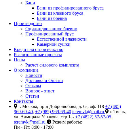
Бани
Бани из профилированного бруса
Бани из клееного бруса
Бани из бревна
Производство
Оцилиндрованное бревно
Профилированный брус
Естественной влажности
Камерной сушки
Кредит на строительство
Реализованные проекты
Цены
Расчет силового комплекта
О компании
Новости
Доставка и Оплата
Отзывы
Вопрос - ответ
Статьи
Контакты
г. Москва, пр-д Добролюбова, д. 6а, оф. 118
+7 (495)
969-69-40
,
+7 (985) 969-69-40
teremvk@mail.ru
г. Тверь,
ул. Адмирала Ушакова, стр.1а-
+7 (4822) 57-57-05
teremvk@mail.ru
Режим работы:
Пн - Пт: 8:00 - 17:00