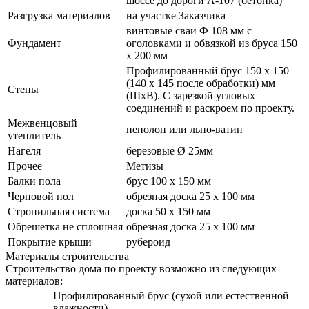
шоссе до дороги А-107 (бетонка)
Разгрузка материалов
на участке Заказчика
винтовые сваи Ф 108 мм с
Фундамент
оголовками и обвязкой из бруса 150
х 200 мм
Профилированный брус 150 х 150
(140 х 145 после обработки) мм
Стены
(ШхВ). С зарезкой угловых
соединений и раскроем по проекту.
Межвенцовый
пенолон или льно-ватин
утеплитель
Нагеля
березовые Ø 25мм
Прочее
Метизы
Балки пола
брус 100 х 150 мм
Черновой пол
обрезная доска 25 х 100 мм
Стропильная система
доска 50 х 150 мм
Обрешетка не сплошная
обрезная доска 25 х 100 мм
Покрытие крыши
рубероид
Материалы строительства
Строительство дома по проекту возможно из следующих
материалов:
Профилированный брус (сухой или естественной
влажности)