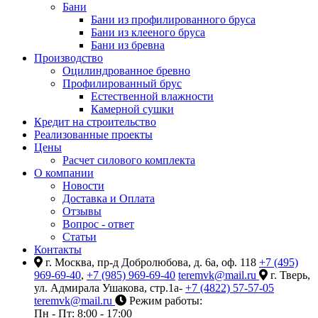
Бани
Бани из профилированного бруса
Бани из клееного бруса
Бани из бревна
Производство
Оцилиндрованное бревно
Профилированный брус
Естественной влажности
Камерной сушки
Кредит на строительство
Реализованные проекты
Цены
Расчет силового комплекта
О компании
Новости
Доставка и Оплата
Отзывы
Вопрос - ответ
Статьи
Контакты
г. Москва, пр-д Добролюбова, д. 6а, оф. 118
+7 (495)
969-69-40
,
+7 (985) 969-69-40
teremvk@mail.ru
г. Тверь,
ул. Адмирала Ушакова, стр.1а-
+7 (4822) 57-57-05
teremvk@mail.ru
Режим работы:
Пн - Пт: 8:00 - 17:00