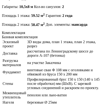
Габариты:
10,5х8 м
Кол-во санузлов:
2
2
Площадь 1 этажа:
59.52 м
Гарантия:
2 года
2
Площадь 2 этажа:
50.47 м
Доп. элементы:
мансарда
Комплектация
Базовая комплектация
Эскизный
3D виды дома, план 1 этажа, план 2 этажа,
проект
разрез
рассчитана по Ленинградскому шоссе до
Доставка
дороги А-107 (бетонка)
Разгрузка
на участке Заказчика
материалов
винтовые сваи Ф 108 мм с оголовками и
Фундамент
обвязкой из бруса 150 х 200 мм
Профилированный брус 150 х 150 (140 х 145
Стены
после обработки) мм (ШхВ). С зарезкой
угловых соединений и раскроем по проекту.
Межвенцовый
пенолон или льно-ватин
утеплитель
Нагеля
березовые Ø 25мм