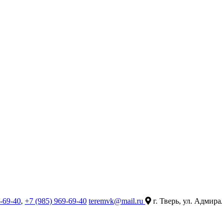
9-69-40
,
+7 (985) 969-69-40
teremvk@mail.ru
г. Тверь, ул. Адмира