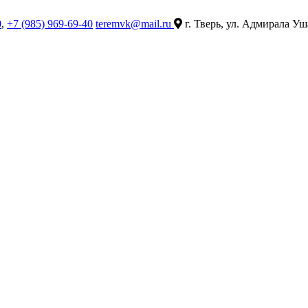
0
,
+7 (985) 969-69-40
teremvk@mail.ru
г. Тверь, ул. Адмирала Уш