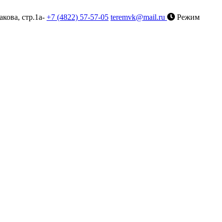
акова, стр.1а-
+7 (4822) 57-57-05
teremvk@mail.ru
Режим