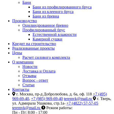
Бани
Бани из профилированного бруса
Бани из клееного бруса
Бани из бревна
Производство
Оцилиндрованное бревно
Профилированный брус
Естественной влажности
Камерной сушки
Кредит на строительство
Реализованные проекты
Цены
Расчет силового комплекта
О компании
Новости
Доставка и Оплата
Отзывы
Вопрос - ответ
Статьи
Контакты
г. Москва, пр-д Добролюбова, д. 6а, оф. 118
+7 (495)
969-69-40
,
+7 (985) 969-69-40
teremvk@mail.ru
г. Тверь,
ул. Адмирала Ушакова, стр.1а-
+7 (4822) 57-57-05
teremvk@mail.ru
Режим работы:
Пн - Пт: 8:00 - 17:00