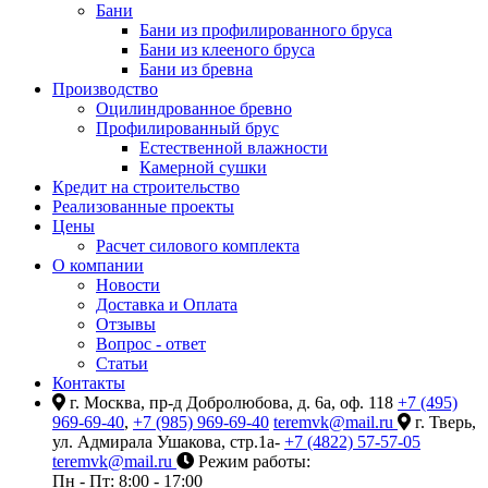
Бани
Бани из профилированного бруса
Бани из клееного бруса
Бани из бревна
Производство
Оцилиндрованное бревно
Профилированный брус
Естественной влажности
Камерной сушки
Кредит на строительство
Реализованные проекты
Цены
Расчет силового комплекта
О компании
Новости
Доставка и Оплата
Отзывы
Вопрос - ответ
Статьи
Контакты
г. Москва, пр-д Добролюбова, д. 6а, оф. 118
+7 (495)
969-69-40
,
+7 (985) 969-69-40
teremvk@mail.ru
г. Тверь,
ул. Адмирала Ушакова, стр.1а-
+7 (4822) 57-57-05
teremvk@mail.ru
Режим работы:
Пн - Пт: 8:00 - 17:00