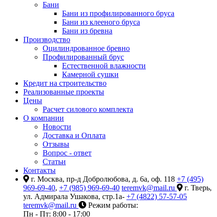
Бани
Бани из профилированного бруса
Бани из клееного бруса
Бани из бревна
Производство
Оцилиндрованное бревно
Профилированный брус
Естественной влажности
Камерной сушки
Кредит на строительство
Реализованные проекты
Цены
Расчет силового комплекта
О компании
Новости
Доставка и Оплата
Отзывы
Вопрос - ответ
Статьи
Контакты
г. Москва, пр-д Добролюбова, д. 6а, оф. 118
+7 (495)
969-69-40
,
+7 (985) 969-69-40
teremvk@mail.ru
г. Тверь,
ул. Адмирала Ушакова, стр.1а-
+7 (4822) 57-57-05
teremvk@mail.ru
Режим работы:
Пн - Пт: 8:00 - 17:00